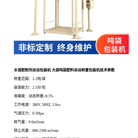
水溶肥粉剂自动包装机 大袋吨袋肥料自动称重包装机技术参数
称重范围：
1-2
吨
/
袋
装袋能力：
2-3
分
/
包
准确度：动态称重
±
0.5%
工作电源：
380V, 50HZ, 11kw
气源压力：
0.5Mpa
耗气量：
0.6m3/min
除尘风量：
800-2500 m3/min