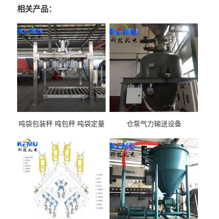
相关产品：
吨袋包装秤 吨包秤 吨袋定量
仓泵气力输送设备
包装机