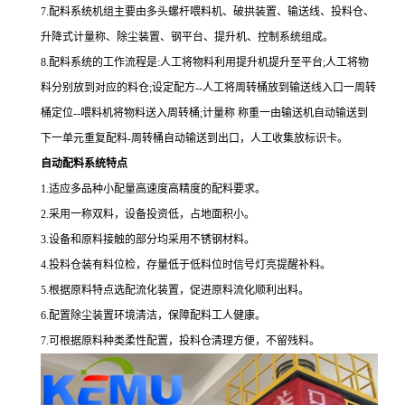
7.
配料系统机组主要由多头螺杆喂料机、破拱装置、输送线、投料仓、
升降式计量称、除尘装置、钢平台、提升机、控制系统组成。
8.
配料系统的工作流程是
:
人工将物料利用提升机提升至平台
;
人工将物
料分别放到对应的料仓
;
设定配方
--
人工将周转桶放到输送线入口一周转
桶定位
--
喂料机将物料送入周转桶
;
计量称 称重一由输送机自动输送到
下一单元重复配料
-
周转桶自动输送到出口，人工收集放标识卡。
自动配料系统特点
1.
适应多品种小配量高速度高精度的配料要求。
2.
采用一称双料，设备投资低，占地面积小。
3.
设备和原料接触的部分均采用不锈钢材料。
4.
投料仓装有料位检，存量低于低料位时信号灯亮提醒补料。
5.
根据原料特点选配流化装置，促进原料流化顺利出料。
6.
配置除尘装置环境清洁，保障配料工人健康。
7.
可根据原料种类柔性配置，投料仓清理方便，不留残料。