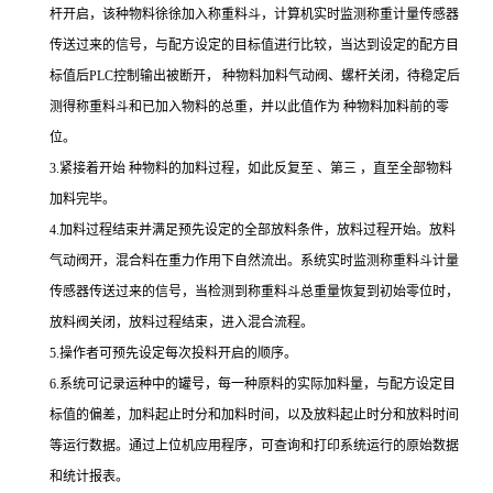
杆开启，该种物料徐徐加入称重料斗，计算机实时监测称重计量传感器
传送过来的信号，与配方设定的目标值进行比较，当达到设定的配方目
标值后
PLC
控制输出被断开， 种物料加料气动阀、螺杆关闭，待稳定后
测得称重料斗和已加入物料的总重，并以此值作为 种物料加料前的零
位。
3.
紧接着开始 种物料的加料过程，如此反复至 、第三
，直至全部物料
加料完毕。
4.
加料过程结束并满足预先设定的全部放料条件，放料过程开始。放料
气动阀开，混合料在重力作用下自然流出。系统实时监测称重料斗计量
传感器传送过来的信号，当检测到称重料斗总重量恢复到初始零位时，
放料阀关闭，放料过程结束，进入混合流程。
5.
操作者可预先设定每次投料开启的顺序。
6.
系统可记录运种中的罐号，每一种原料的实际加料量，与配方设定目
标值的偏差，加料起止时分和加料时间，以及放料起止时分和放料时间
等运行数据。通过上位机应用程序，可查询和打印系统运行的原始数据
和统计报表。