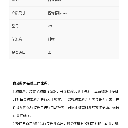
用途
咨询客服
介质尺寸
咨询客服mm
km
型号
制造商
科牧
是否进口
否
自动配料系统工作流程：
1.
称重料斗装置了称重传感器，并连接输入到工控机。本系统设计停机
时对每套称重料斗进行人工检零，可监视称重料斗归零位是否正常；在
连续配料运行过程中进行自动检零，可修正称重料斗的零位变动，确保
计量准确度。
2.
操作者点击配料运行过程开始后，
PLC
控制 种物料加料的气动阀、螺