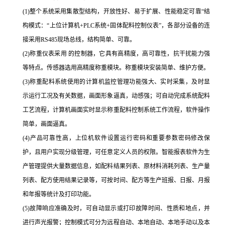
(1)
整个系统采用集散型结构，开放性好、易于扩展、性能稳定可靠“结
构模式：“上位计算机
+PLC
系统
+
固体配料控制仪表”，各部分设备的连
接采用
RS485
现场总线，结构简单、可靠。
(2)
称重仪表采用 的控制器，它具有高精度，高可靠性，抗干扰能力强
等特点。传感器选用高精度称重模块。称重模块安装简单、维护方便。
(3)
称重配料系统使用的计算机监控管理功能强大、实时采集，及时显
示运行工况及有关数据，画面形象逼真，动感强；可自动完成系统配料
工艺流程，计算机画面实时显示称重配料控制系统工作流程，软件操作
简单，画面逼真。
(4)
产品可靠性高，上位机软件设置运行密码和重要参数密码修改保
护，且用户实现分级管理，可任意定义人员的权限。智能报表软件为生
产管理提供大量数据信息，如配料结果列表、原材料消耗列表、生产量
列表、配方使用结果记录等，可按时间、配方等生产班报、日报、月报
和年报等统计及打印功能。
(5)
故障响应准确及时，可自动显示或打印故障时间、性质和地点，并
进行声光报警；控制模式可分为远程自动、本地自动、本地手动以及本