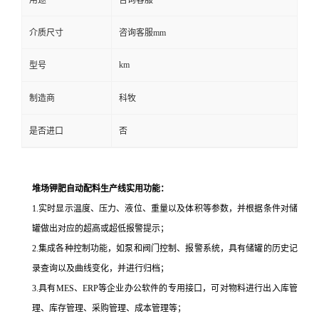
用途
咨询客服
介质尺寸
咨询客服mm
km
型号
制造商
科牧
是否进口
否
堆场钾肥自动配料生产线实用功能：
1.
实时显示温度、压力、液位、重量以及体积等参数，并根据条件对储
罐做出对应的超高或超低报警提示；
2.
集成各种控制功能，如泵和阀门控制、报警系统，具有储罐的历史记
录查询以及曲线变化，并进行归档；
3.
具有
MES
、
ERP
等企业办公软件的专用接口，可对物料进行出入库管
理、库存管理、采购管理、成本管理等；