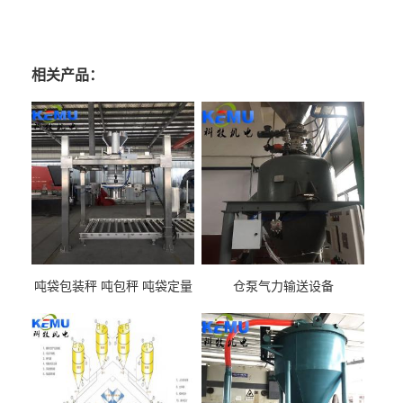
相关产品：
吨袋包装秤 吨包秤 吨袋定量
仓泵气力输送设备
包装机