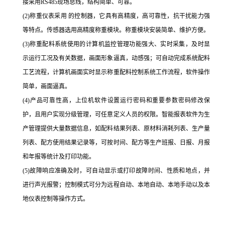
接采用
RS485
现场总线，结构简单、可靠。
(2)
称重仪表采用 的控制器，它具有高精度，高可靠性，抗干扰能力强
等特点。传感器选用高精度称重模块。称重模块安装简单、维护方便。
(3)
称重配料系统使用的计算机监控管理功能强大、实时采集，及时显
示运行工况及有关数据，画面形象逼真，动感强；可自动完成系统配料
工艺流程，计算机画面实时显示称重配料控制系统工作流程，软件操作
简单，画面逼真。
(4)
产品可靠性高，上位机软件设置运行密码和重要参数密码修改保
护，且用户实现分级管理，可任意定义人员的权限。智能报表软件为生
产管理提供大量数据信息，如配料结果列表、原材料消耗列表、生产量
列表、配方使用结果记录等，可按时间、配方等生产班报、日报、月报
和年报等统计及打印功能。
(5)
故障响应准确及时，可自动显示或打印故障时间、性质和地点，并
进行声光报警；控制模式可分为远程自动、本地自动、本地手动以及本
地仪表控制等操作方式
。