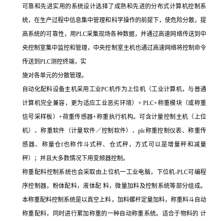
可靠和先进实用的系统设计选择了成熟和先进的分布式计算机控制系
统，在生产过程中信息集中管理和科学操作的前提下，使危险分散，提
高系统的可靠性，用
PLC
采集现场各种数据，并通过高速网络传送到中
央控制室集中监控和管理，中央控制室主机也通过高速网络将控制命令
传送到
PLC
测控终端，实
施对各单元的分散管理。
自动化配料设备主机采用工业
PC
机作为上位机（工业计算机，与普通
计算机完全兼容，更为适应工业恶劣环境）
+ PLC+
称重模块（或称重
信号采样板）
+
荷重传感器
+
称重执行机构。可含计量控制主机（上位
机）、称重软件（计量软件／控制软件）、
plc
称重控制仪表、称重传
感器、称量仓
f
也称作斗式秤、仓式秤，方式可以是增量秤和减量
秤）；并且大多数情况下用变频器控制。
称重配料控制系统也会采取由上位机一工业电脑，下位机
-PLC
可编程
序控制器，粉体配料，液体配 料，微量加料及控制系统等部分组成。
本称重配料控制系统是以真空上料，加料螺杆定量加料，称重料斗自动
称重配料，同时进行累加称重的一种自动称重系统。适合于物料的 计