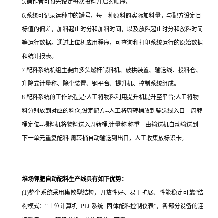
5.
操作者可预先设定每次投料开启的顺序。
6.
系统可记录运种中的罐号，每一种原料的实际加料量，与配方设定目
标值的偏差，加料起止时分和加料时间，以及放料起止时分和放料时间
等运行数据。通过上位机应用程序，可查询和打印系统运行的原始数据
和统计报表。
7.
配料系统机组主要由多头螺杆喂料机、破拱装置、输送线、投料仓、
升降式计量称、除尘装置、钢平台、提升机、控制系统组成。
8.
配料系统的工作流程是
:
人工将物料利用提升机提升至平台
;
人工将物
料分别放到对应的料仓
;
设定配方
--
人工将周转桶放到输送线入口一周转
桶定位
--
喂料机将物料送入周转桶
;
计量称 称重一由输送机自动输送到
下一单元重复配料
-
周转桶自动输送到出口，人工收集放标识卡。
堆场钾肥自动配料生产线具有如下优势：
(1)
整个系统采用集散型结构，开放性好、易于扩展、性能稳定可靠“结
构模式：“上位计算机
+PLC
系统
+
固体配料控制仪表”，各部分设备的连