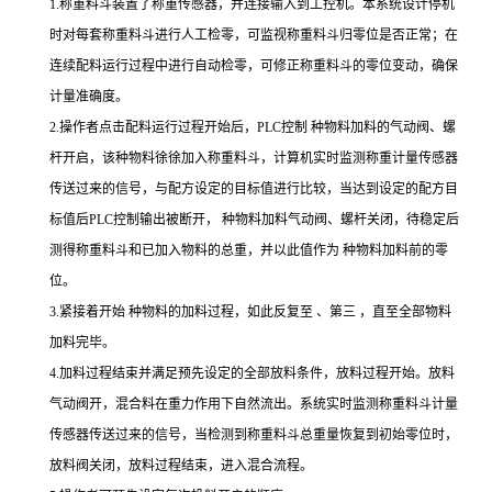
1.
称重料斗装置了称重传感器，并连接输入到工控机。本系统设计停机
时对每套称重料斗进行人工检零，可监视称重料斗归零位是否正常；在
连续配料运行过程中进行自动检零，可修正称重料斗的零位变动，确保
计量准确度。
2.
操作者点击配料运行过程开始后，
PLC
控制 种物料加料的气动阀、螺
杆开启，该种物料徐徐加入称重料斗，计算机实时监测称重计量传感器
传送过来的信号，与配方设定的目标值进行比较，当达到设定的配方目
标值后
PLC
控制输出被断开， 种物料加料气动阀、螺杆关闭，待稳定后
测得称重料斗和已加入物料的总重，并以此值作为 种物料加料前的零
位。
3.
紧接着开始 种物料的加料过程，如此反复至 、第三
，直至全部物料
加料完毕。
4.
加料过程结束并满足预先设定的全部放料条件，放料过程开始。放料
气动阀开，混合料在重力作用下自然流出。系统实时监测称重料斗计量
传感器传送过来的信号，当检测到称重料斗总重量恢复到初始零位时，
放料阀关闭，放料过程结束，进入混合流程。