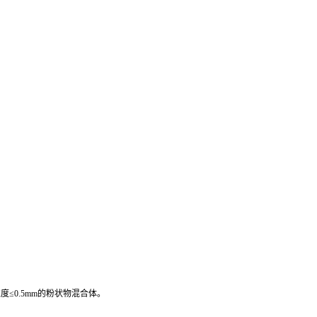
度≤
0.5mm
的粉状物混合体。