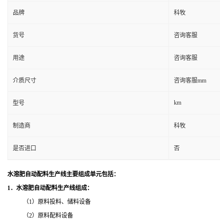
品牌
科牧
货号
咨询客服
用途
咨询客服
介质尺寸
咨询客服mm
km
型号
制造商
科牧
是否进口
否
水溶肥自动配料生产线主要组成单元包括：
1
．水溶肥自动配料生产线组成：
（
1
）原料投料、储料设备
（
2
）原料配料设备