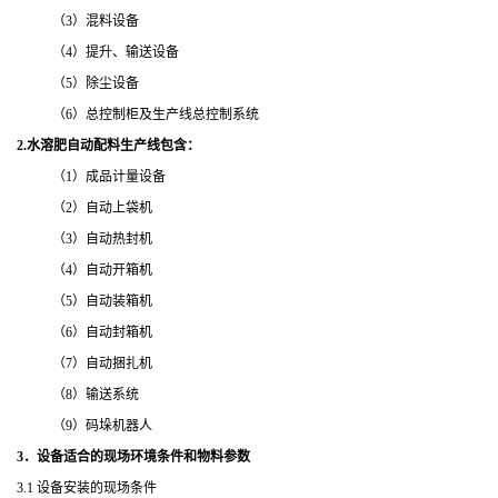
（
3
）混料设备
（
4
）提升、输送设备
（
5
）除尘设备
（
6
）总控制柜及生产线总控制系统
2.水溶肥自动配料生产线包含：
（
1
）成品计量设备
（
2
）自动上袋机
（
3
）自动热封机
（
4
）自动开箱机
（
5
）自动装箱机
（
6
）自动封箱机
（
7
）自动捆扎机
（
8
）输送系统
（
9
）码垛机器人
3．设备适合的现场环境条件和物料参数
3.1 设备安装的现场条件