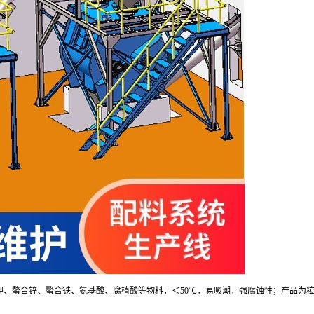
酸钾、螯合锌、螯合铁、氨基酸、腐植酸等物料，＜
50
℃，易吸潮，强腐蚀性；产品为粒