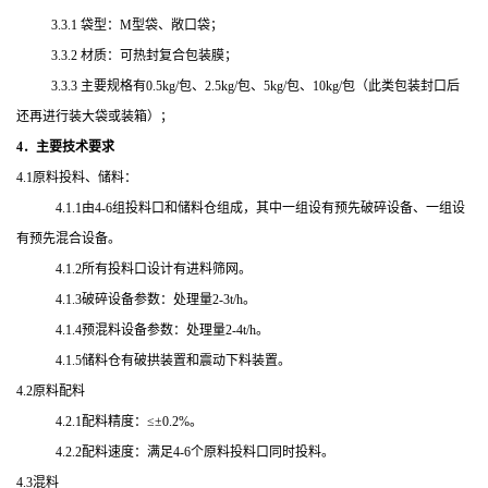
3.3.1 袋型：
M
型袋、敞口袋；
3.3.2 材质：可热封复合包装膜；
3.3.3 主要规格有
0.5kg/
包、
2.5kg/
包、
5kg/
包、
10kg/
包（此类包装封口后
还再进行装大袋或装箱）；
4．主要技术要求
4.1原料投料、储料：
4.1.1由
4-6
组投料口和储料仓组成，其中一组设有预先破碎设备、一组设
有预先混合设备。
4.1.2所有投料口设计有进料筛网。
4.1.3破碎设备参数：处理量
2-3t/h
。
4.1.4预混料设备参数：处理量
2-4t/h
。
4.1.5储料仓有破拱装置和震动下料装置。
4.2原料配料
4.2.1配料精度：≤±0.2%。
4.2.2配料速度：满足
4-6
个原料投料口同时投料。
4.3混料