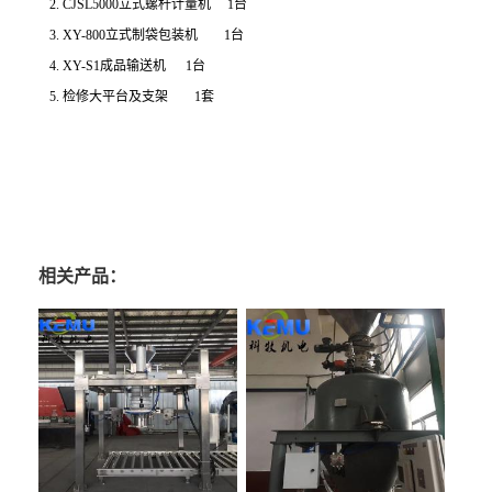
2. CJSL5000
立式螺杆计量机
1
台
3. XY-800
立式制袋包装机
1
台
4. XY-S1
成品输送机
1
台
5.
检修大平台及支架
1
套
相关产品：