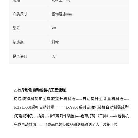
用途
配料生产线
介质尺寸
咨询客服mm
km
型号
制造商
科牧
是否进口
否
25公斤粉剂自动包装机
工艺流程
:
待包装物料投加至螺旋提升机料仓
-----
自动提升至计量机料仓
----
à
CJSL5000
螺杆自动计量
---------
à
XY800
系列自动包装机自动制袋成型
(
可选配冲孔、插角、排气等附件装置
)----
色带打码（三排）
----
à
包装机
完成自动封切
--------
à成品包装经成品输送机输送至人工装箱工位