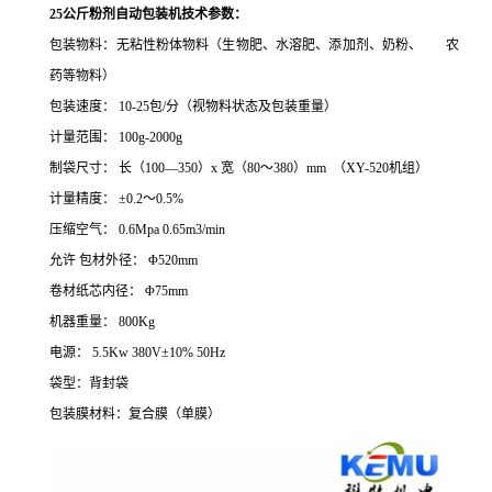
25公斤粉剂自动包装机
技术参数：
包装物料：无粘性粉体物料（生物肥、水溶肥、添加剂、奶粉、
农
药等物料）
包装速度：
10-25
包
/
分（视物料状态及包装重量）
计量范围：
100g-2000g
制袋尺寸：
长（
100
—
350
）
x
宽（
80
～
380
）
mm
（
XY-520
机组）
计量精度：
±
0.2
～
0.5%
压缩空气：
0.6Mpa
0.65m3/min
允许 包材外径：
Φ
520mm
卷材纸芯内径：
Φ
75mm
机器重量：
800Kg
电源： 5.5Kw 380V±10% 50Hz
袋型：背封袋
包装膜材料：复合膜（单膜）