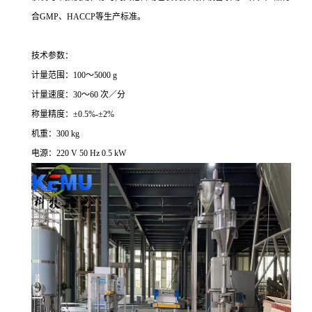
合
GMP
、
HACCP
等生产标准。
技术参数：
计量范围：
100
～
5
0
00 g
计量速度：
30
～
60
次／分
称量精度：
±
0.5
%
-
±
2
%
机重：
300 kg
电源：
220 V 50 Hz 0.5 kW