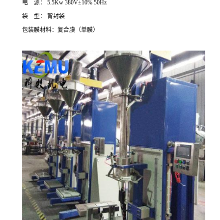
电
源：
5.5Kw 380V±10% 50Hz
袋
型：
背封袋
包装膜材料：复合膜（单膜）