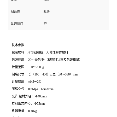
型号
制造商
科牧
是否进口
否
技术参数：
包装物料：均匀细颗粒、无粘性粉体物料
包装速度：
20
～
4
0
包
/
分（视物料状态及包装重量）
计量范围：
100
～
2
000g
制袋尺寸：
长（
100
—
4
50
）
x
宽（
80
～
38
0
）
mm
计量精度：
±
0.5
～
2%
压缩空气：
0.6Mpa
0.65m3/min
允许 包材外径：
Φ
400mm
卷材纸芯内径：
Φ
75mm
机器重量：
800Kg