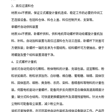
2
、高位过渡料仓
材质
304
不锈钢
，保证立式螺旋计量机连续、稳定工作的必要的中间工
艺连接设备。包括料仓体、料仓上盖、料位控制开关、支架等。
单螺杆自动供料装置
材质
304
不锈钢
，卧螺杆供料，供料电机带动螺杆转动给螺旋计量机加
料、补料。自动加料装置与高位过渡料仓为法兰连接，卧螺杆下封盖可
方便拆装；卧螺杆一端的支承为卡箍结构，给料螺杆可方便抽出，便于
将螺旋及整个给料装置清理干净。
4
、
立式螺杆计量机
该机可自动完成均匀颗粒、粉体物料的计量、充填包装。适宜颗粒、粉
粒状如兽药、粉粒状添加剂、白砂糖、棉白糖、葡萄糖、味精、固体饮
料、固体医药、碳粉、爽身粉、农药、染料、香精香料等物料的计量包
装。伺服电机驱动计量螺杆，配备同步反向搅拌混合确保高速高精度计
量；破分式料仓结构，可快速更换螺旋附件及清理残留物料。针对大粉
尘物料可配备吸尘装置，减少粉尘外溢。
该机可单独使用，亦可同其他自动包装机及线体设备联动工作。
产品符