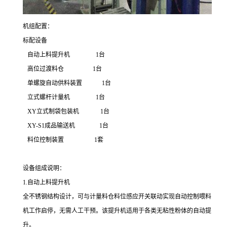
机组配置：
标配设备
自动上料提升机
1
台
高位过渡料仓
1
台
单螺旋自动供料装置
1
台
立式螺杆计量机
1
台
XY
立式制袋包装机
1
台
XY-S1
成品输送机
1
台
料位控制装置
1
套
设备组成说明：
1.
自动上料提升机
全不锈钢结构设计，可与计量料仓料位感应开关联动实现自动控制喂料
机工作启停，无需人工干预。
该提升机适用于
各类无粘性粉体
的
自动提
升
。