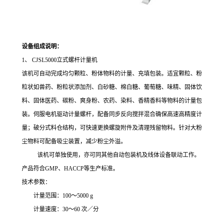
设备组成说明：
1、
CJSL5000
立式螺杆计量机
该机可自动完成均匀颗粒、粉体物料的计量、充填包装。适宜颗粒、粉
粒状如兽药、粉粒状添加剂、白砂糖、棉白糖、葡萄糖、味精、固体饮
料、固体医药、碳粉、爽身粉、农药、染料、香精香料等物料的计量包
装。伺服电机驱动计量螺杆，配备同步反向搅拌混合确保高速高精度计
量；破分式料仓结构，可快速更换螺旋附件及清理残留物料。针对大粉
尘物料可配备吸尘装置，减少粉尘外溢。
该机可单独使用，亦可同其他自动包装机及线体设备联动工作。
产品符合
GMP
、
HACCP
等生产标准。
技术参数：
计量范围：
100
～
5
0
00 g
计量速度：
30
～
60
次／分