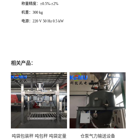
称量精度：
±
0.5
%
-
±
2
%
机重：
300 kg
电源：
220 V 50 Hz 0.5 kW
相关产品：
吨袋包装秤 吨包秤 吨袋定量
仓泵气力输送设备