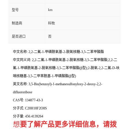
km
型号
制造商
科牧
是否进口
否
中文名称:
2,2-二氟-1-甲磺酰氧基-2-脱氧核糖-3,5-二苯甲酸酯
中文同义词:
2,2-二氟-1-甲磺酰氧基-2-脱氧核糖-3,5-二苯甲酸酯;2,2-二
氟-1-甲磺酰氧基-2-脱氧核糖-3,5-二苯甲酸酯(β型);2-脱氧-2,2-二氟-D-呋
喃核糖基-3,5-二甲苯酰基-1-甲磺酸酯(β型)
英文名称:
3,5-Bis(benzoyl)-1-methanesulfonyloxy-2-deoxy-2,2-
difluororibose
CAS号:
134877-43-3
分子式:
C20H18F2O8S
分子量:
456.4139264
想
要了解产品更多详细信息，请拨