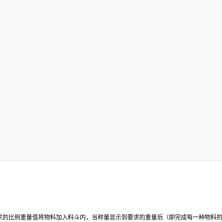
求的比例重量值将物料加入料斗内，当称量显示到要求的重量后（即完成每一种物料