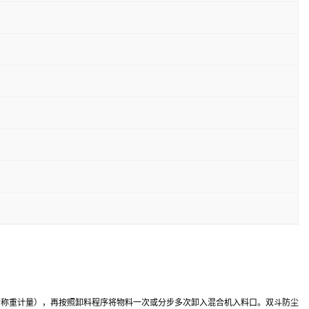
的称重计量），再按照卸料程序将物料一次或分步多次卸入混合机入料口。双斗防尘