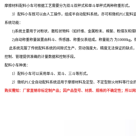
摩擦材料配料小车可根据工艺需要分为双斗双秤式和单斗单秤式两种称重形式。
3
）配料小车既可以由人工操作，组成半自动配料系统。亦可和微机
PLC
配料
系统功能：
1)
系统主要用于对粉状、散粒状物料（如纤维、金属粉末、棉絮、粉煤灰和煤
2)
自动称重称量装置由料斗、传感器、称重仪表组成。称量能力 为
10000kg
。
此系统克服了传统配料系统的间隙式生产、劳动强度大、精度无法保证的缺点
控制、管理提供准确的计量数据和控制手段。
配料小车种类：
1
）配料小车可以采用单斗、双斗、三斗等形式。
2
）微机
PLC
全自动配料系统适用于摩擦材料及定型、不定型耐火材料等行业
购买需知：厂家直销非标定制产品；因产品型号、材质、规格的不确定性；所以网站上