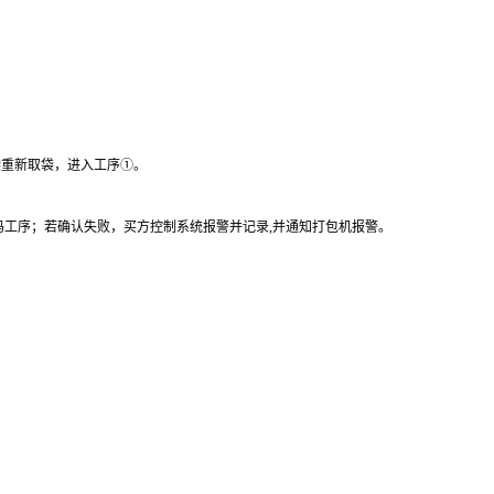
袋重新取袋，进入工序①。
码工序；若确认失败，买方控制系统报警并记录,并通知打包机报警。