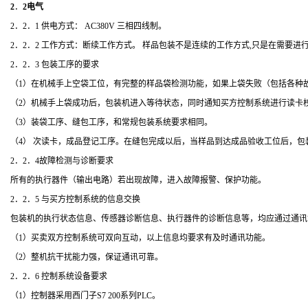
2
．
2电气
2．2．1 供电方式： AC380V 三相四线制。
2．2．2 工作方式：断续工作方式。 样品包装不是连续的工作方式,只是在需要
2．2．3 包装工序的要求
（
1）在机械手上空袋工位，有完整的样品袋检测功能，如果上袋失败（包括各种
（
2）机械手上袋成功后，包装机进入等待状态，同时通知买方控制系统进行读卡
（
3）装袋工序、缝包工序，和常规包装系统要求相同。
（
4） 次读卡，成品登记工序。在缝包完成以后，当样品到达成品验收工位后，
2．2．4故障检测与诊断要求
所有的执行器件（输出电路）若出现故障，进入故障报警、保护功能。
2．2．5 与买方控制系统的信息交换
包装机的执行状态信息、传感器诊断信息、执行器件的诊断信息等，均应通过通讯
（
1）买卖双方控制系统可双向互动，以上信息均要求有及时通讯功能。
（
2）整机抗干扰能力强，保证通讯可靠。
2．2．6 控制系统设备要求
（
1）
控制器采用西门子
S7 200系列PLC
。