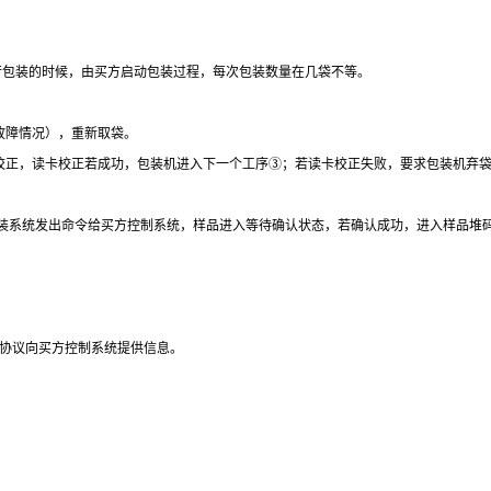
进行包装的时候，由买方启动包装过程，每次包装数量在几袋不等。
故障情况），重新取袋。
校正，读卡校正若成功，包装机进入下一个工序③；若读卡校正失败，要求包装机弃
包装系统发出命令给买方控制系统，样品进入等待确认状态，若确认成功，进入样品堆
协议向买方控制系统提供信息。