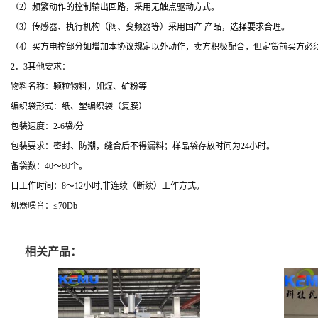
（
2）
频繁动作的控制输出回路，采用无触点驱动方式。
（
3）
传感器、执行机构（阀、变频器等）采用国产 产品，选择要求合理。
（
4）买方电控部分如增加本协议规定以外动作，卖方积极配合，但定货前买方必
2．3其他要求：
物料名称：颗粒物料，如煤、矿粉等
编织袋形式：纸、塑编织袋（复膜）
包装速度：
2-6袋/分
包装要求：密封、防潮，缝合后不得漏料；样品袋存放时间为
24小时。
备袋数：
40～80个。
日工作时间：
8～12小时,非连续（断续）工作方式。
机器噪音：
≤70Db
相关产品：