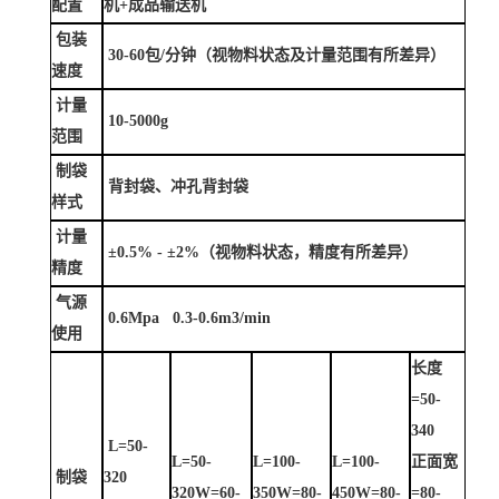
配置
机+成品输送机
包装
30-60包/分钟（视物料状态及计量范围有所差异）
速度
计量
10-5000g
范围
制袋
背封袋、冲孔背封袋
样式
计量
±0.5% - ±2%（视物料状态，精度有所差异）
精度
气源
0.6Mpa 0.3-0.6m3/min
使用
长度
=50-
340
L=50-
L=50-
L=100-
L=100-
正面宽
制袋
320
320W=60-
350W=80-
450W=80-
=80-