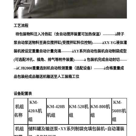
工艺流程
待包装物料注入冷热缸（含自动搅拌装置可加热保温）
----------à转子
泵自动泵送物料至高位搅拌缸(受搅拌缸料位控制)--------àXY-YG液体灌
装机按设定重量自动计量充填---------àXY系列自动包装机自动制袋成型
(可选配冲孔、插角、排气等附件装置)--------à 包装机完成自动封切------
--àCJB2000重量选别机自动检测重量（选配设备）--------à合格重量成
品包装经成品输送机输送至人工装箱工位
设备配置表
KM
-
KM
-
机组
KM
-420B
KM
-520机
KM
-800机
420A机
560H机
名称
机组
组
组
组
组
机组
储料罐及输送泵
+XY系列制袋充填包装机+自动灌装