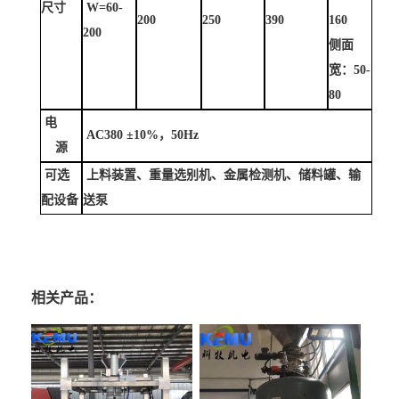
尺寸
W=60-
200
250
390
160
200
侧面
宽：
50-
80
电
AC380 ±10%，50Hz
源
可选
上料装置、重量选别机、金属检测机、储料罐、输
配设备
送泵
相关产品：