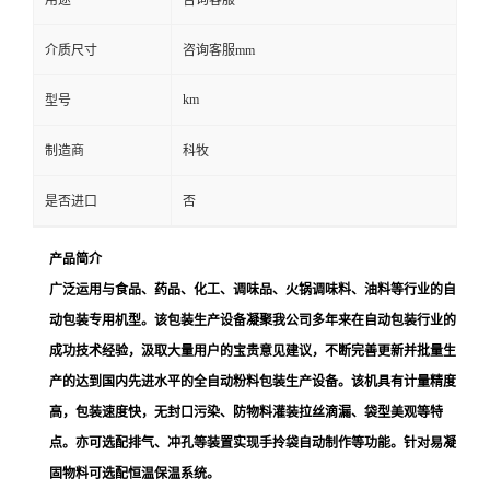
用途
咨询客服
介质尺寸
咨询客服mm
km
型号
制造商
科牧
是否进口
否
产品简介
广泛运用与食品、药品、化工、调味品、火锅调味料、油料等行业的自
动包装专用机型。该包装生产设备凝聚我公司多年来在自动包装行业的
成功技术经验，汲取大量用户的宝贵意见建议，不断完善更新并批量生
产的达到国内先进水平的全自动粉料包装生产设备。该机具有计量精度
高，包装速度快，无封口污染、防物料灌装拉丝滴漏、袋型美观等特
点。亦可选配排气、冲孔等装置实现手拎袋自动制作等功能。针对易凝
固物料可选配恒温保温系统。