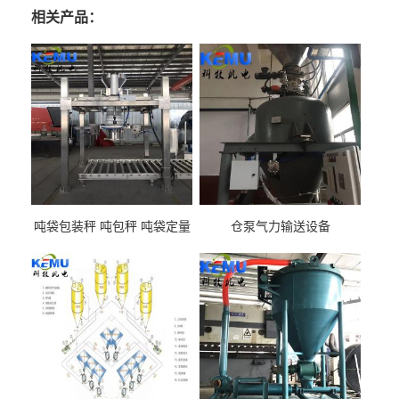
相关产品：
吨袋包装秤 吨包秤 吨袋定量
仓泵气力输送设备
包装机