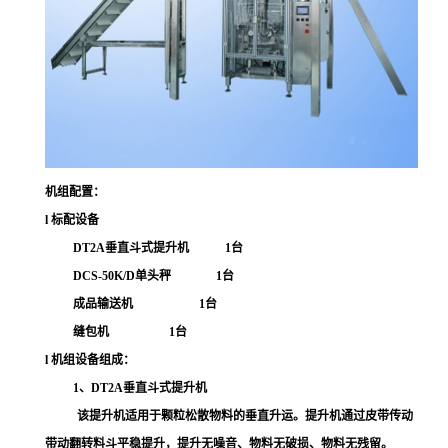
机组配置：
l 标配设备
DT2A
垂直斗式提升机
1
台
DCS-50K/D
单头秤
1
台
成品输送机
1
台
缝包机
1
台
l
机组设备组成：
1
、
DT2A
垂直斗式提升机
该
提升机适用于
颗粒松散物料
的垂直升运。提升机通过
皮带
传动
带动
翻转
料斗
平稳
提升，
提升无噪音、物料无破损、物料无残留
。