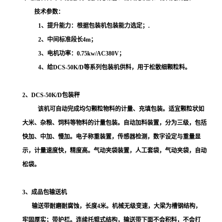
技术参数：
1
、
提升能力：
根据包装机包装能力选定
；
.
2
、
中间标准段长
4m
；
3
、
电机功率：
0.75kw/AC380V
；
4、
给
DCS-50K/D
等系列包装机供料，用于松散细颗粒
料
。
2、DCS-50K/D包装秤
该机可自动完成均匀颗粒物料的计量、充填包装。适宜颗粒状如
大米、杂粮、饲料等物料的计量包装。自动加料装置，分为三级，包括
快加、中加、慢加。电子称重装置，传感器检测，数字设定与重量显
示，计量速度快，精度高。气动夹袋装置，人工套袋，气动夹袋，自动
松袋。
3、成品包输送机
输送带耐磨耐腐蚀，长度
4
米。机械无级变速，大梁为槽钢结构，
牢固厚实；带护栏。连续托辊式结构，输送带下面不会积料，不会打