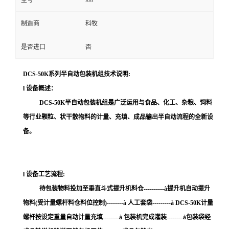
型号
制造商
科牧
是否进口
否
DCS-50K
系列半自动包装机组技术说明
:
l
设备概述：
DCS-50K
半自动包装机组是广泛运用与食品、化工、杂粮、饲料
等行业颗粒、状干散物料的计量、充填、成品输出半自动流程的全新设
备。
l
设备工艺流程
:
待包装物料投加至垂直斗式提升机料仓
----------
à
提升机自动提升
物料
(
受计量螺杆料仓料位控制
)--------
à
人工套袋
---------
à
DCS-50K
计量
螺杆按设定重量自动计量充填
--------
à
包装机完成灌装
--------
à
包装袋经