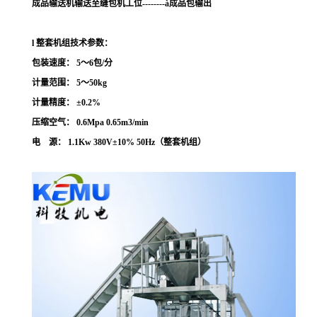
成品输送机输送至缝包机工位
--------
à成品包输出
l
整套机组技术参数
：
包装速度：
5
～
6
包
/
分
计量范围：
5
～
50kg
计量精度：
±
0.2%
压缩空气：
0.6Mpa
0.65m3/min
电
源：
1
.
1
Kw 380V±10% 50Hz（整套机组）