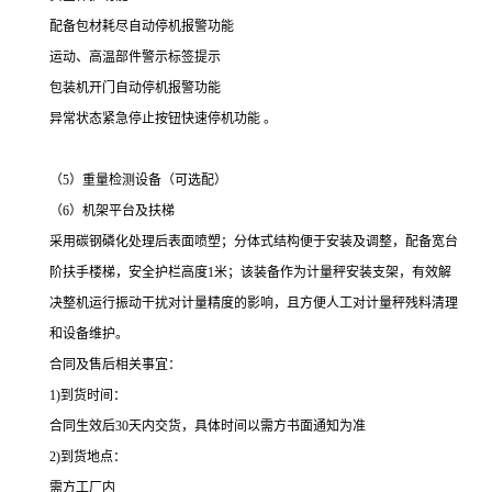
配备包材耗尽自动停机报警功能
运动、高温部件警示标签提示
包装机开门自动停机报警功能
异常状态紧急停止按钮快速停机功能
。
（
5
）重量检测设备（可选配）
（
6
）机架平台及扶梯
采用碳钢磷化处理后表面喷塑；分体式结构便于安装及调整，配备宽台
阶扶手楼梯，安全护栏高度
1
米；该装备作为计量秤安装支架，有效解
决整机运行振动干扰对计量精度的影响，且方便人工对计量秤残料清理
和设备维护。
合同及售后相关事宜：
1)
到货时间：
合同生效后
30
天内交货，具体时间以需方书面通知为准
2)
到货地点：
需方工厂内