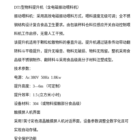
DT1
型物料提升机（含电磁振动喂料机）
振动喂料机：采用高效电磁振动喂料方式，喂料速度无级可调；全不锈
钢结构设计复合食品卫生要求。由包装秤料仓料位感应开关自动控制喂
料机工作启停，无需人工干预。
该
提升机适用于
颗粒松散物料
的垂直升运。提升机通过链条传动带动
翻
转
料斗
平稳
提升，
提升无噪音、物料无破损、物料无残留
。
整机采用食
品级不锈钢制作、翻转料斗采用食品级高分子材料注塑成型。
技术参数：
电源：
Ac 380V 50Hz 1.8Kw
提升高度：
3
—
6m
（可定制）
提升效率：1.5 (
立方米
/
小时
)
设备材料：
304
（或物料接触部分食品级）
触摸屏人机界面
采用
7
英寸彩色液晶触摸屏人机对话界面，设备参数调整全数字化且可
实现自动存储。
安全保护功能