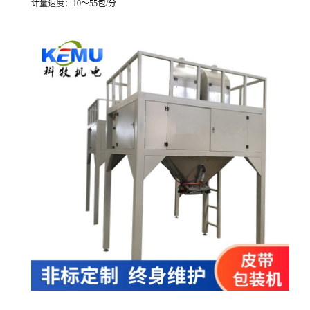
计量速度：
10
～
55
包
/
分