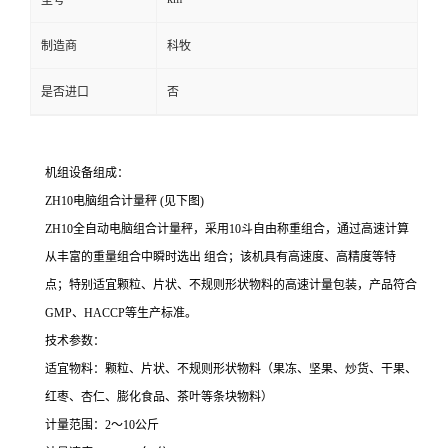
型号
制造商
科牧
是否进口
否
机组设备组成：
ZH10
电脑组合计量秤
(
见下图
)
ZH10
全自动电脑组合计量秤，采用
10斗自由称重
组合
，
通过
高速
计算
从丰富的重量组合中瞬时选出 组合
；该机具有
高速度、高精度
等特
点；特别
适宜颗粒、片状、不规则形状物料
的
高速计量包装，产品符合
GMP
、
HACCP
等生产标准。
技术参数：
适宜物料：颗粒、片状、不规则形状物料
（果冻、坚果、炒货、干果、
红枣、杏仁、膨化食品、茶叶等条块物料）
计量范围：
2
～
10
公斤