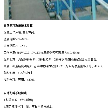
自动配料系统
技术参数
设备工作环境
:
空调车间，
湿度范围
50%~90%
，
温度范围
20~ -28C
。
工作电源
: 380VAC
士
10% 50Hz
压缩空气气源
:
压力
:
≥
0. 6Mpa;
配料配方：满足
10
种粉料、
3
种颗粒料、
2
种片状料按照设定配比定量混合。
精度：称重精度满足
±
10g:
单种物料的配比
1 ~25k;
配料的总重量小于等于
40KG;
配料速度：
≥
25
份
/
小时
投料仓料斗容积：
≥
800L
自动配料系统特点
1.
材质夯实，经久耐用；
2.
满足多种物料计量，节省空间与成本；