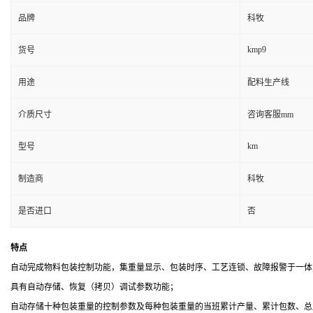
品牌
科牧
kmp9
货号
用途
配料生产线
介质尺寸
咨询客服mm
km
型号
制造商
科牧
是否进口
否
特点
自动完成物料包装控制功能，集重量显示、包装时序、工艺连锁、故障报警于一体
具有自动存储、恢复（拷贝）调试参数功能；
自动存储十种包装重量的控制参数及每种包装重量的当班累计产量、累计包数、总