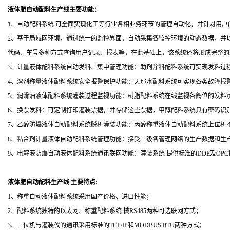
液体肥自动配料生产线
主要功能：
1
、自动
配料系统
可全面实现化工等行业各相业务环节的管理自动化，并针对用户
2
、基于局域网环境，通过统一的监控界面，自动采集各监控环境的动态数据，并
代码、车号多种方式查询用户记录、报表等，在此基础上，该系统还将形成完整的
3
、计量液体配料系统自动发料、集中管理功能：助剂涂料配料系统可实现发料过
4
、溶剂称量液体配料系统安全报警保护功能：天那水配料系统可实现各类故障报
5
、润滑油液体配料系统灌装过程监视功能：树脂配料系统在线监视各鹤位的发料
6
、换票发料：可定制打印灌装票据，并存储这些票据，甲醇配料系统具有密码识
7
、乙醇防爆液体自动配料系统脱机灌装功能：丙醇称重液体自动配料系统上位机
8
、粘合剂计量液体自动配料系统管理功能：接受上级各管理网络的生产数据和生
9
、电解液防爆自动液体配料系统通讯联网功能：
灌装系统
提供标准的
DDE
及
OPC
液体肥自动配料生产线
主要特点:
1
、称重自动液体配料系统采用国产价格、进口性能；
2
、配料系统独特的以太网、
称重配料系统
械
RS485
两种可选联网方式；
3
、上位机与灌装仪的通讯采用标准的
TCP/IP
和
MODBUS RTU
两种方式；