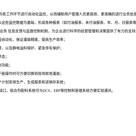
的各工作环节进行自动化监控，从而辅助用户管理人员更高效、更准确的进行业务处
以这些监控数据为基础，形成各种报表（如付油报表、未付油报表、年、月、日报表等
业务 信息反馈与监督控制机制，为企业进行科学的经营管理和决策提供了有力的支持
程自动化，保证灌装精度，提高生产效率；
警，以及静电溢料保护、紧急停车保护；
状态；
别功能；
不能操作时可方便切换到现场就地灌装；
产计划安排生产，生成报表和进销存系统；
接口，粘合剂配料系统可与
DCS
、
ERP
等控制和管理系统方便实现通讯。