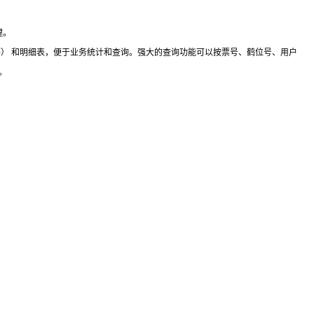
理。
） 和明细表，便于业务统计和查询。强大的查询功能可以按票号、鹤位号、用户
。