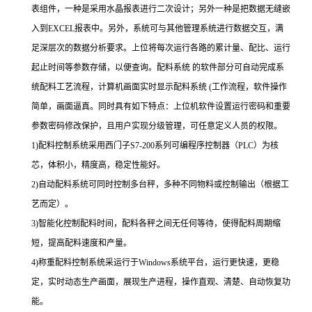
表组件，一种是采用水晶报表进行二次设计；另外一种是把数据无缝嵌
入到EXCEL报表中。另外，系统可与其他管理系统进行数据交互，满
足深层次的数据分析要求。上位将每次运行各路的累计量、配比、运行
起止时间等参数存储，以便查询。
配料系统
的软件部分可自动完成系
统配料工艺流程，计算机画面实时显示
配料系统
(工作流程，软件操作
简单，画面逼真。同时具有如下特点：上位机软件设置运行密码和重要
参数密码修改保护，且用户实现分级管理，可任意定义人员的权限。
1)配料控制系统采用西门子S7-200系列可编程序控制器（PLC）为核
芯，体积小，精度高，稳定性能好。
2)自动配料系统可同时控制多台秤，多种不同物料或控制输出（根据工
艺而定）。
3)智能化控制配料时间，配料各秤之间无任何等待，使得配料周期缩
短，提高配料速度和产量。
4)称重配料控制系统采运行于Windows系统平台，运行更快速，更稳
定，实时动态生产画面，展现生产进程，操作直观、清楚、自动恢复功
能。