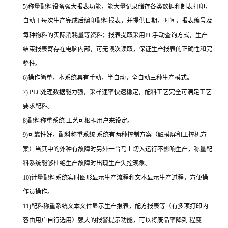
5)称量配料设备强大报表功能，能大量记录储存各类数据和制表打印，
自动于每次生产完成后编印配料报表，并提供日期，时间，报表编号及
每种物料的实际消耗量等资料；报表提取采用PC手动查询方式，生产
结束报表寄存在电脑内部，可无限次读取，保证生产报表的正确性和完
整性。
6)操作简单，本系统具有手动，半自动，全自动三种生产模式。
7) PLC处理数据能力强，采样速率快速稳定，配料工艺完全可满足工艺
要求配料。
8)配料
称重系统
工艺可根据用户来设定。
9)可靠性好，配料
称重系统
系统有两种控制方案（触摸屏和工控机方
案）当其中的外种有故障时另外一台马上切入运行不影响生产，称量配
料系统能够杜绝生产故障时出现生产失控现象。
10)计量配料系统实时图形显示生产流程和文本显示生产过程，方便操
作员操作。
11)配料称重系统文本文件显示生产报表，配方报表等（有多项打印内
容由用户自行选用）强大的报警提示功能，可以将废品率降到 程度