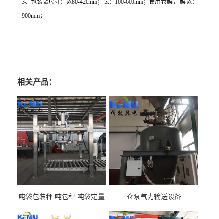
3
、包装袋尺寸：宽
80-420mm
；长：
100-600mm
；使用卷膜， 膜宽：
900mm
；
相关产品：
吨袋包装秤 吨包秤 吨袋定量
仓泵气力输送设备
包装机