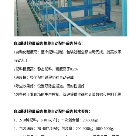
自动配料称量系统 橡胶自动配料系统 特点：
1
自动化程度高：整个配料过程、包装过程全部自动完成，提高效率，
节省人工
2
配料精度高：静态配料，精度高于
0.2%
3
速度快：整个配料过程
30
秒自动完成
4
除尘效果好：设置双除尘通道，密封性能好
5
为各种工业现场的生产控制、管理提供准确的计量数据和控制手段
自动配料称量系统 橡胶自动配料系统 技术参数：
1
、
2-10
种配料，
3-10T/
小时；一次混合量：
20-500kg
；
2
、包装速度：
20-40
包
/
分钟；包装量：
200-2000g
；
1000-5000g
；