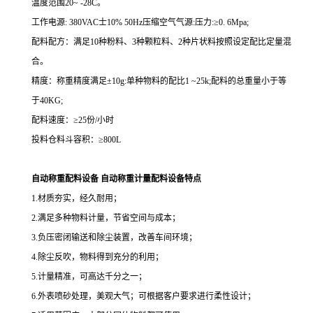
温度范围20~ -28C。
工作电源: 380VAC士10% 50Hz压缩空气气源:压力:≥0. 6Mpa;
配料配方：满足10种粉料、3种颗粒料、2种片状料按照设定配比定量混
合。
精度：称重精度满足±10g:单种物料的配比1 ~25k;配料的总重量小于等
于40KG;
配料速度：≥25份/小时
投料仓料斗容积：≥800L
自动称重配料设备 自动称重计量配料设备
特点
1.材质夯实，经久耐用；
2.满足多种物料计量，节省空间与成本；
3.负压密闭输送和除尘装置，改善车间环境；
4.除尘反吹，物料得到充分的利用；
5.计量精准，可高达千分之一；
6.外表喷砂处理，美观大气；可根据客户要求进行柔性设计；