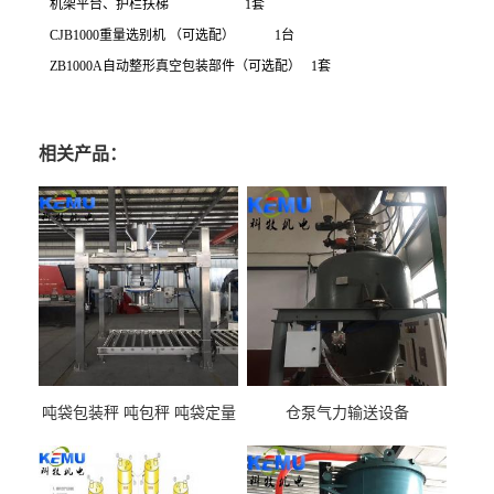
机架平台、护栏扶梯
1
套
CJB1000
重量选别机 （可选配）
1
台
ZB1000A
自动整形真空包装部件（可选配）
1
套
相关产品：
吨袋包装秤 吨包秤 吨袋定量
仓泵气力输送设备
包装机