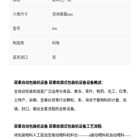
用途
配料生产线
介质尺寸
咨询客服mm
km
型号
制造商
科牧
是否进口
否
尿素自动包装机设备 尿素给袋式包装机设备
设备概述：
全自动包装机组是广泛运用与食品、果冻、茶叶、制药、化工、红枣、
土特产、杂粮、坚果炒货等行业颗粒、条、块状干散物料的计量、充
填、封口、输出全套流程的全新设备。
尿素自动包装机设备 尿素给袋式包装机设备
工艺流程
:
待包装物料人工投加至振动喂料机料仓
---------
à
振动喂料机自动喂料
-----