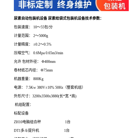
尿素自动包装机设备 尿素给袋式包装机设备
技术参数：
包装速度：
10
～
55
包
/
分
计量范围：
2
～
5000g
计量精度：
±
0.2
～
0.5%
压缩空气：
0.6Mpa
0.65m3/min
允许 包材外径：
Φ
400mm
卷材纸芯内径：
Φ
75mm
机器重量：
800Kg
电源：
7
.5Kw 380V±10% 50Hz（整套机组）
外形尺寸：
3200x3500x3880(
长
*
宽
*
高
)
机组配置：
标配设备
ZH10
电脑组合秤
1
台
DT1
多斗提升机
1
台