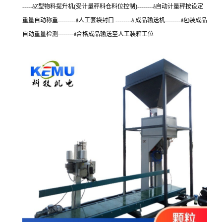
-----
à
Z
型物料提升机
(
受计量秤料仓料位控制
)--------
à
自动计量秤按设定
重量自动称重
---------
à
人工套袋封口
--------
à
成品输送机
--------
à
包装成品
自动重量检测
--------
à合格成品输送至人工装箱工位