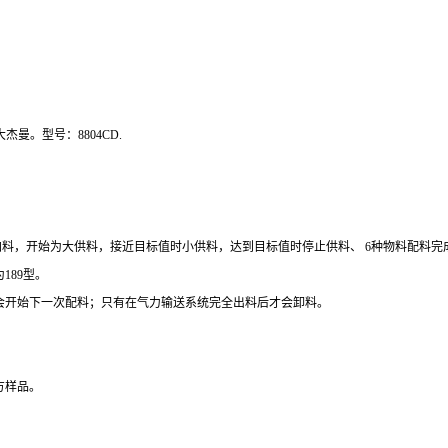
大杰曼。型号：
8804CD.
加料，开始为大供料，接近目标值时小供料，达到目标值时停止供料、
6
种物料配料完
为
189
型。
会开始下一次配料；只有在气力输送系统完全出料后才会卸料。
方样品。