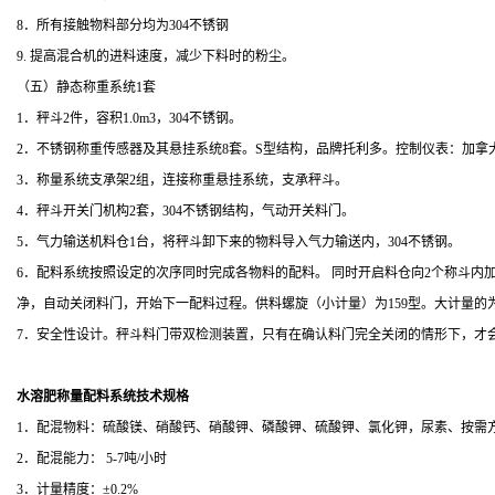
8
．所有接触物料部分均为
304
不锈钢
9.
提高混合机的进料速度，减少下料时的粉尘。
（五）静态称重系统
1
套
1
．秤斗
2
件，容积
1.0m
3，
304
不锈钢。
2
．不锈钢称重传感器及其悬挂系统
8
套。
S
型结构，品牌托利多。控制仪表：加拿
3
．称量系统支承架
2
组，连接称重悬挂系统，支承秤斗。
4
．秤斗开关门机构
2
套，
304
不锈钢结构，气动开关料门。
5
．气力输送机料仓
1
台，将秤斗卸下来的物料导入气力输送内，
304
不锈钢。
6
．配料系统按照设定的次序同时完成各物料的配料。 同时开启料仓向
2
个称斗内
净，自动关闭料门，开始下一配料过程。供料螺旋（小计量）为
159
型。大计量的
7
．安全性设计。秤斗料门带双检测装置，只有在确认料门完全关闭的情形下，才
水溶肥称量配料系统
技术规格
1
．配混物料：硫酸镁、硝酸钙、硝酸钾、磷酸钾、硫酸钾、氯化钾，
尿素、按需
2
．配混能力：
5-7
吨
/
小时
3
．计量精度：±
0.2%