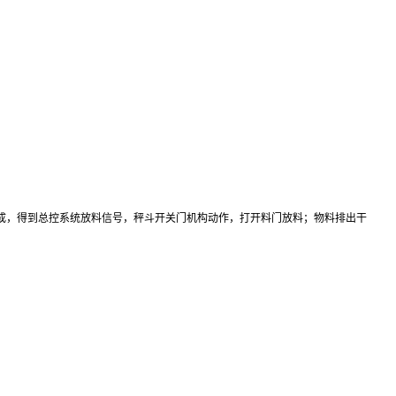
成，得到总控系统放料信号，秤斗开关门机构动作，打开料门放料；物料排出干