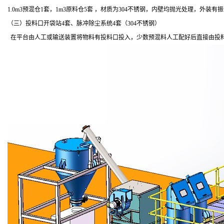
1.0
m
3预混仓
1
套，
1m
3原料仓
5
套 ，材质为
304
不锈钢，内壁均抛光处理，外装有振
（三）投料口开袋站
4
套、脉冲除尘系统
4
套（
304
不锈钢）
在平台由人工或输送装置将物料有投料口投入，少数预混料人工配好后直接由投