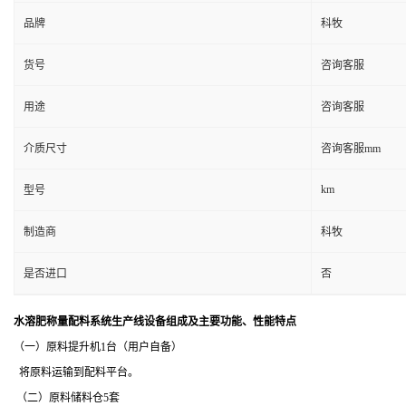
品牌
科牧
货号
咨询客服
用途
咨询客服
介质尺寸
咨询客服mm
km
型号
制造商
科牧
是否进口
否
水溶肥称量配料系统
生产线设备组成及主要功能、性能特点
（一）原料提升机
1
台（用户自备）
将原料运输到配料平台。
（二）原料储料仓
5
套