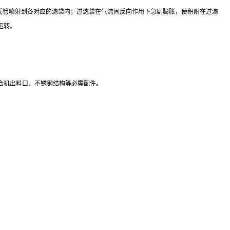
氏管喷射到各对应的滤袋内；过滤袋在气流间反向作用下急剧膨胀，使积附在过滤
运转。
合机出料口、不锈钢结构
等必需配件。