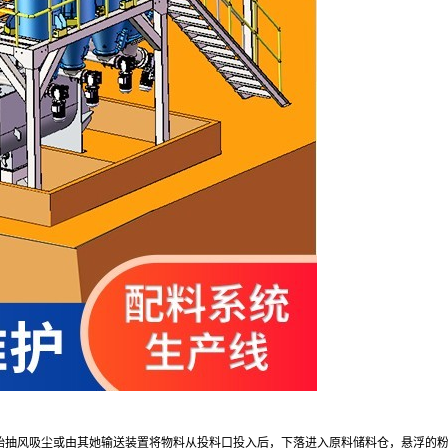
始抽风吸尘或由其她输送装置将物料从投料口投入后，下落进入原料储料仓，悬浮
的