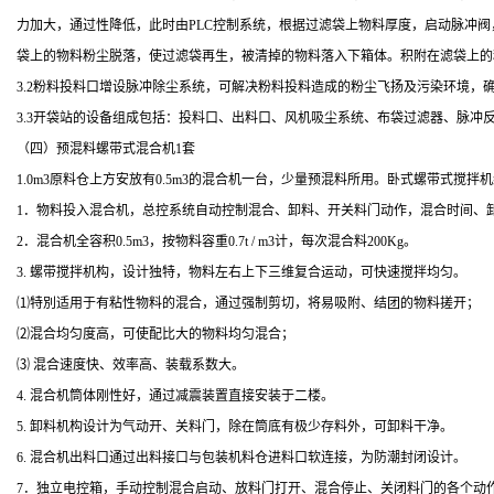
力加大，通过性降低，此时由
PLC
控制系统，根据过滤袋上物料厚度，启动脉冲阀
袋上的物料粉尘脱落，使过滤袋再生，被清掉的物料落入下箱体。积附在滤袋上的
3.2
粉料投料口增设脉冲除尘系统，可解决粉料投料造成的粉尘飞扬及污染环境，
3.3
开袋站的设备组成包括：投料口、出料口、风机吸尘系统、布袋过滤器、脉冲
（四）预混料螺带式混合机
1
套
1.0
m
3原料仓上方安放有
0.5m
3的混合机一台，少量预混料所用。卧式螺带式搅拌
1
．物料投入混合机，总控系统自动控制混合、卸料、开关料门动作，混合时间、
2
．混合机全容积
0.5m
3，按物料容重
0.7t / m
3计，每次混合料
200Kg
。
3.
螺带搅拌机构，设计独特，物料左右上下三维复合运动，可快速搅拌均匀。
⑴特別适用于有粘性物料的混合，通过强制剪切，将易吸附、结团的物料搓开；
⑵混合均匀度高，可使配比大的物料均匀混合；
⑶ 混合速度快、效率高、装载系数大。
4.
混合机筒体刚性好，通过减震装置直接安装于二楼。
5.
卸料机构设计为气动开、关料门，除在筒底有极少存料外，可卸料干净。
6.
混合机出料口通过出料接口与包装机料仓进料口软连接，为防潮封闭设计。
7
．独立电控箱，手动控制混合启动、放料门打开、混合停止、关闭料门的各个动