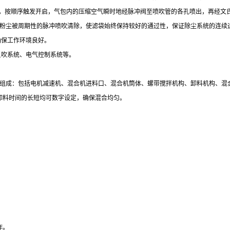
，按顺序触发开启，气包内的压缩空气瞬时地经脉冲阀至喷吹管的各孔喷出，再经文
粉尘被周期性的脉冲喷吹清除，使滤袋始终保持较好的通过性，保证除尘系统的连续
确保工作环境良好。
反吹系统、电气控制系统等。
机组成：包括电机减速机、混合机进料口、混合机筒体、螺带搅拌机构、卸料机构、混
卸料时间的长短均可数字设定，确保混合均匀。
作。