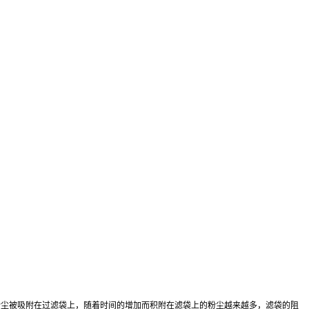
粉尘
被吸附在过滤袋上，随着时间的增加而积附在滤袋上的粉尘越来越多，滤袋的阻