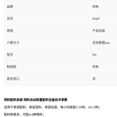
品牌
科牧
kmp9
货号
用途
产品包装
介质尺寸
咨询客服mm
km
型号
制造商
科牧
是否进口
否
饲料配料系统 饲料自动称重配料设备
技术参数
适用于单袋配料、单袋混料、单袋包装，每小时能配5-10吨，10-15吨；
配料种类多，可配4-6种物料；