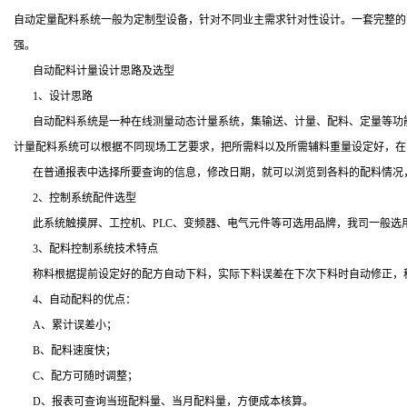
自动定量配料系统一般为定制型设备，针对不同业主需求针对性设计。一套完整的
强。
自动配料计量设计思路及选型
1
、设计思路
自动配料系统是一种在线测量动态计量系统，集输送、计量、配料、定量等功
计量配料系统可以根据不同现场工艺要求，把所需料以及所需辅料重量设定好，在
在普通报表中选择所要查询的信息，修改日期，就可以浏览到各料的配料情况
2
、控制系统配件选型
此系统触摸屏、工控机、
PLC
、变频器、电气元件等可选用品牌，我司一般选
3
、配料控制系统技术特点
称料根据提前设定好的配方自动下料，实际下料误差在下次下料时自动修正，
4
、自动配料的优点：
A
、累计误差小；
B
、配料速度快；
C
、配方可随时调整；
D
、报表可查询当班配料量、当月配料量，方便成本核算。