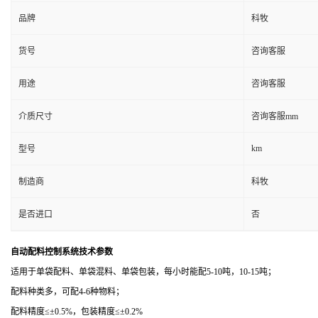
品牌
科牧
货号
咨询客服
用途
咨询客服
介质尺寸
咨询客服mm
km
型号
制造商
科牧
是否进口
否
自动配料控制系统
技术参数
适用于单袋配料、单袋混料、单袋包装，每小时能配
5-10
吨，
10-15
吨；
配料种类多，可配
4-6
种物料；
配料精度
≤±
0.5%
，包装精度≤±
0.2%