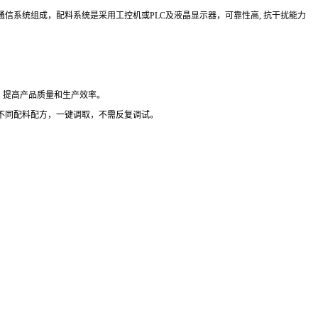
通信系统组成，配料系统是采用工控机或
PLC
及液晶显示器，可靠性高
,
抗干扰能力
、提高产品质量和生产效率。
不同配料配方，一键调取，不需反复调试。