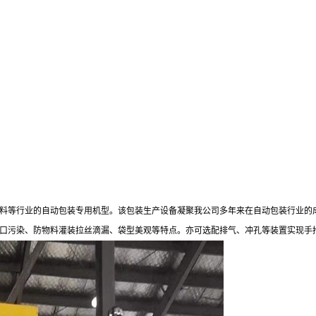
料等行业的自动包装专用机型。该包装生产设备凝聚我公司多年来在自动包装行业的
口污染、防物料灌装拉丝滴漏、袋型美观等特点。亦可选配排气、冲孔等装置实现手