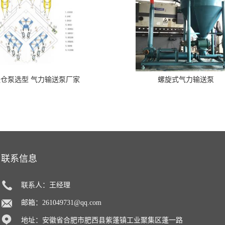
仓泵选型 气力输送泵厂家
螺旋式气力输送泵
联系信息
联系人：王经理
邮箱：
261049731@qq.com
地址：安徽省合肥市肥西县紫蓬镇工业聚集区蓬一路