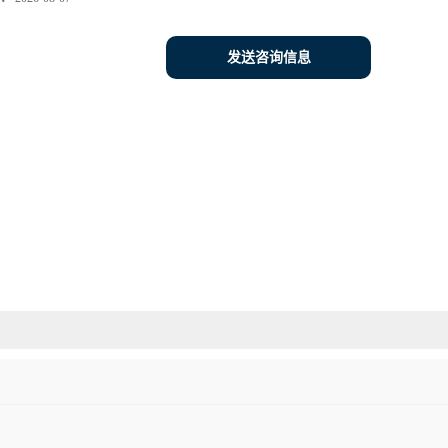
发送咨询信息