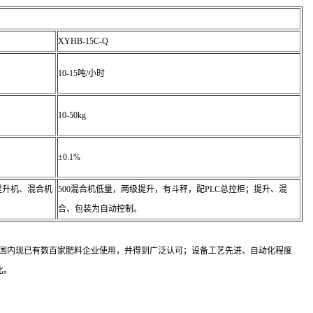
XYHB-15C-Q
10-15吨/小时
10-50kg
±0.1%
提升机、混合机
500混合机低量，两级提升，有斗秤，配PLC总控柜；提升、混
合、包装为自动控制。
在国内现已有数百家肥料企业使用，并得到广泛认可；设备工艺先进、自动化程度
比。