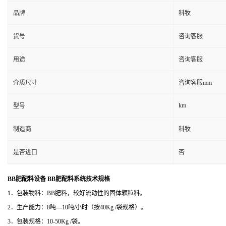
品牌
科牧
货号
咨询客服
用途
咨询客服
介质尺寸
咨询客服mm
km
型号
制造商
科牧
是否进口
否
BB肥配料设备 BB肥配料系统
技术规格
1．包装物料：BB肥料，较好流动性的固体颗粒料。
2．生产能力：8吨---10吨/小时（按40Kg /袋规格）。
3．包装规格：10-50Kg /袋。