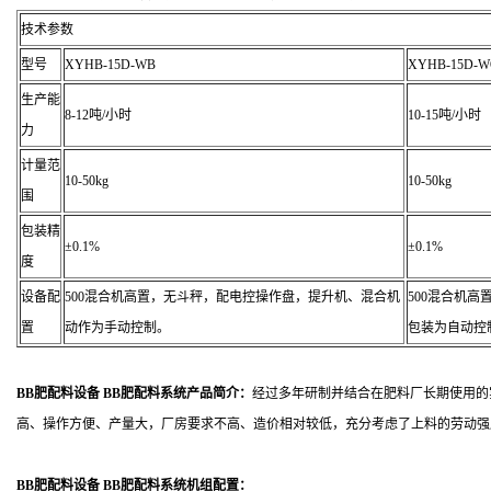
技术参数
型号
XYHB-15D-WB
XYHB-15D-
生产能
8-12吨/小时
10-15吨/小时
力
计量范
10-50kg
10-50kg
围
包装精
±0.1%
±0.1%
度
设备配
500混合机高置，无斗秤，配电控操作盘，提升机、混合机
500混合机高
置
动作为手动控制。
包装为自动控
BB肥配料设备 BB肥配料系统
产品简介：
经过多年研制并结合在肥料厂长期使用的
高、操作方便、产量大，厂房要求不高、造价相对较低，充分考虑了上料的劳动强
BB肥配料设备 BB肥配料系统
机组配置：