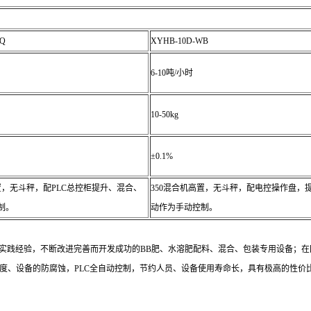
WQ
XYHB-10D-WB
6-10吨/小时
10-50kg
±0.1%
置，无斗秤，配PLC总控柜提升、混合、
350混合机高置，无斗秤，配电控操作盘，
制。
动作为手动控制。
实践经验，不断改进完善而开发成功的BB肥、水溶肥配料、混合、包装专用设备；
度、设备的防腐蚀，PLC全自动控制，节约人员、设备使用寿命长，具有极高的性价