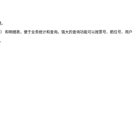
理。
） 和明细表，便于业务统计和查询。强大的查询功能可以按票号、鹤位号、用户
。