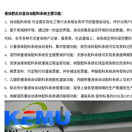
液体肥反应釜自动配料系统
主要功能：
1、自动配料系统 可全面实现化工等行业各相业务环节的管理自动化，并针对用
2、基于局域网环境，通过统一的监控界面，自动采集各监控环境的动态数据，并
代码、车号多种方式查询用户记录、报表等，在此基础上，该系统还将形成完整的
3、计量液体配料系统自动发料、集中管理功能：助剂涂料配料系统可实现发料过
4、溶剂称量液体配料系统安全报警保护功能：天那水配料系统可实现各类故障报
5、润滑油液体配料系统灌装过程监视功能：树脂配料系统在线监视各鹤位的发料
6、换票发料：可定制打印灌装票据，并存储这些票据，甲醇配料系统具有密码识
7、乙醇防爆液体自动配料系统脱机灌装功能：丙醇称重液体自动配料系统上位机
8、粘合剂计量液体自动配料系统管理功能：接受上级各管理网络的生产数据和生
9、电解液防爆自动液体配料系统通讯联网功能：灌装系统 提供标准的DDE及OP