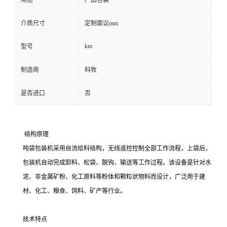
用途
产品包装
介质尺寸
定制面议mm
km
型号
制造商
科牧
是否进口
否
结构原理
吨袋包装机采用自流给料结构，无线遥控控制全部工作流程，上袋后，
包装机自动完成卸料、松袋、脱钩、输送等工作过程。该设备是针对水
泥、非金属矿粉、化工原料等粉体和颗粒状物料而设计，广泛用于建
材、化工、粮食、饲料、矿产等行业。
技术特点