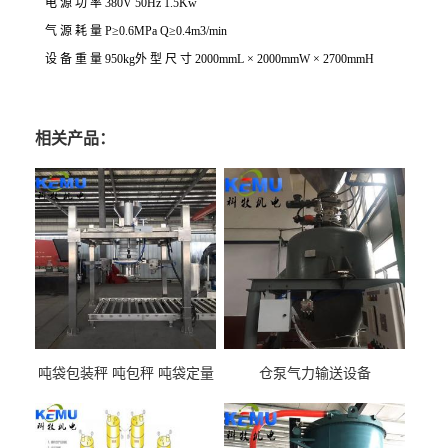
电
源
功
率
380V 50Hz 1.5Kw
气
源
耗
量
P
≥
0.6MPa Q
≥
0.4m3/min
设
备
重
量
950kg
外 型 尺 寸
2000mmL
×
2000mmW
×
2700mmH
相关产品：
吨袋包装秤 吨包秤 吨袋定量
仓泵气力输送设备
包装机