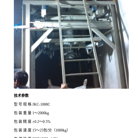
技术参数
型
号
规
格
JKC-1000C
包
装
重
量
1
～
2000kg
包
装
精
度
±
0.2
～
0.5%
包
装
速
度
15
～
25
包
/
分（
1000kg
）