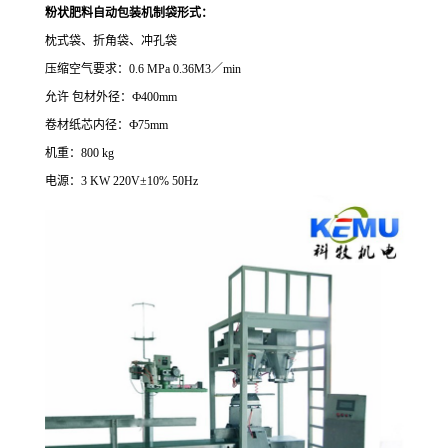
粉状肥料自动包装机制袋形式：
枕式袋、折角袋、冲孔袋
压缩空气要求：
0.6 MPa 0.36M3
／
min
允许 包材外径：
Ф
400mm
卷材纸芯内径：
Ф
75mm
机重：
800 kg
电源：
3 KW 220V
±
10% 50Hz