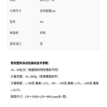
用途
配料生产线
介质尺寸
咨询客服mm
km
型号
制造商
科牧
是否进口
否
粉状肥料自动包装机技术参数：
10
—
50
包
/
分（根据物料特性略有不同）
计量范围：
10--5000g
（变换螺旋附件）
计量精度：
≤
100
克 偏差≤±
2%
，
100
—
500
克 偏差≤±
1%
，≥
500
克 偏差
≤±
0.5%
制袋尺寸：
(50
～
1040)
×
(50
～
860) mm(
长×宽
)