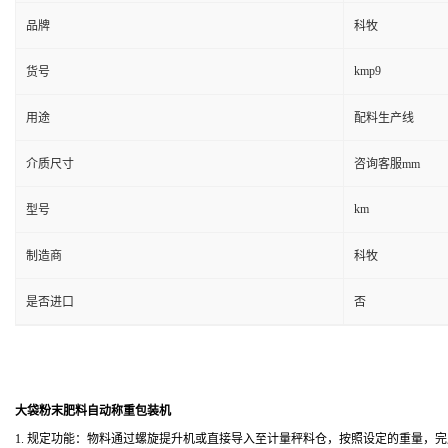
品牌
科牧
kmp9
货号
用途
配料生产线
介质尺寸
咨询客服mm
km
型号
制造商
科牧
是否进口
否
大袋粉末肥料自动称重包装机
1.
规定功能：物料通过螺旋提升机或直接导入至计量秤料仓，按照设定的重量，完