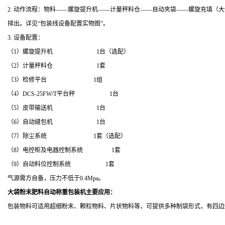
2.
动作流程：物料――螺旋提升机――计量秤料仓――
自动夾袋
――螺旋
充填（大
排出。详见“
包装线设备配置实物图
”。
3.
设备配置：
（
1
）螺旋提升机
1
台（选配）
（
2
）
计量秤料仓
1
套
（
3
）检修平台
1
组
（
4
）
DCS-25FW/T
平台秤
1
台
（
5
）皮带输送机
1
台
（
6
）自动缝包机
1
台
（
7
）除尘系统
1
套（选配）
（
8
）电控柜及电器控制系统
1
套
（
9
）自动料位控制系统
1
套
气源需方自备，压力不低于
0.4Mpa
。
大袋粉末肥料自动称重包装机主要应用：
包装物料可适用超细粉末、颗粒物料、片状物料等，可提供多种制袋形式，有四边