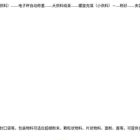
供料）
――电子秤自动称重——大供料结束
――螺旋
充填（小供料）－
―称好――
夹
封口袋等，包装物料可适应超细粉末、颗粒状物料、片状物料、面粉、酱等，可提供