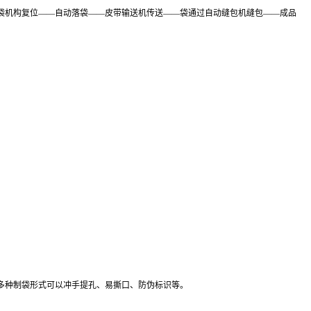
袋机构
复位
――
自动落袋
――皮带输送机传送――袋通过自动缝包机缝包――成品
多种制袋形式可以冲手提孔、易撕口、防伪标识等。