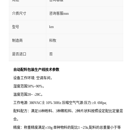
用途
咨询客服
介质尺寸
咨询客服mm
km
型号
制造商
科牧
是否进口
否
自动配料包装生产线
技术参数
设备工作环境
:
空调车间，
湿度范围
50%~90%
，
温度范围
20~ -28C
。
工作电源
: 380VAC
士
10% 50Hz
压缩空气气源
:
压力
:
≥
0. 6Mpa;
配料配方：满足
10
种粉料、
3
种颗粒料、
2
种片状料按照设定配比定量混
合。
精度：称重精度满足
±
10g:
单种物料的配比
1 ~25k;
配料的总重量小于等