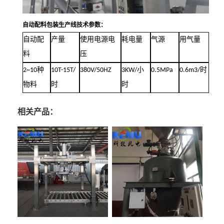
自动配料包装生产线技术参数：
自动配
产量
使用电源电
耗电量
气源
用气量
料
压
2~10
种
10T-15T/
380V/50HZ
3KW/
小
0.5MPa
0.6m3/
时
物料
时
时
相关产品：