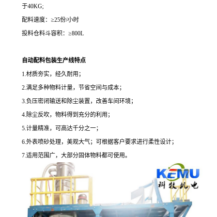
于
40KG;
配料速度：
≥
25
份
/
小时
投料仓料斗容积：
≥
800L
自动配料包装生产线特点
1.
材质夯实，经久耐用；
2.
满足多种物料计量，节省空间与成本；
3.
负压密闭输送和除尘装置，改善车间环境；
4.
除尘反吹，物料得到充分的利用；
5.
计量精准，可高达千分之一；
6.
外表喷砂处理，美观大气；可根据客户要求进行柔性设计；
7.
适用范围广，大部分固体物料都可使用。