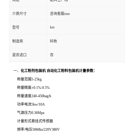
用途
配料生产线
介质尺寸
咨询客服mm
km
型号
制造商
科牧
是否进口
否
一、
化
工粉剂包装机 自动化工粉料包装机
计量参数：
称量范围
5-25kg
称量精度
±0.1%-0.5%
称量速度
240-450bag/h
功率电流
5kw/10A
气源压力
0.36Mpa
计量形式悬挂式传感器
频率
/
电压
5060hz/220V380V