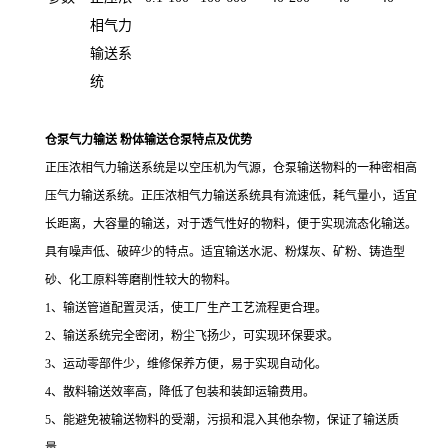
相气力
输送系
统
仓泵气力输送 粉体输送仓泵特点及优势
正压浓相气力输送系统是以空压机为气源，仓泵输送物料的一种密相高
压气力输送系统。正压浓相气力输送系统具有流速低，耗气量小，适宜
长距离，大容量的输送，对于透气性好的物料，便于实现流态化输送。
具有噪声低、破碎少的特点。适宜输送水泥、粉煤灰、矿粉、铸造型
砂、化工原料等磨削性较大的物料。
1
、输送管道配置灵活，使工厂生产工艺流程更合理。
2
、输送系统完全密闭，粉尘飞扬少，可实现环保要求。
3
、运动零部件少，维修保养方便，易于实现自动化。
4
、散料输送效率高，降低了包装和装卸运输费用。
5
、能避免被输送物料的受潮，污损和混入其他杂物，保证了输送质