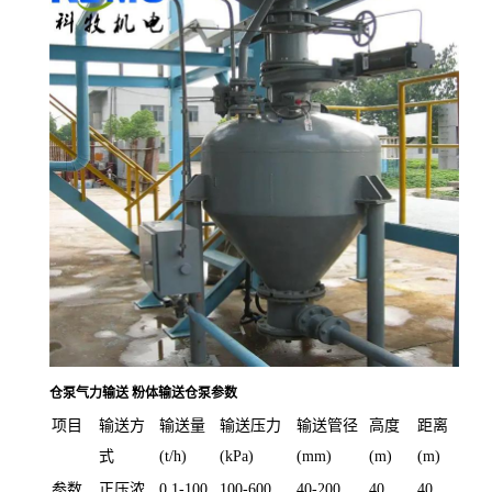
仓泵气力输送 粉体输送仓泵参数
项目
输送方
输送量
输送压力
输送管径
高度
距离
式
(t/h)
(kPa)
(mm)
(m)
(m)
参数
正压浓
0.1-100
100-600
40-200
40
40