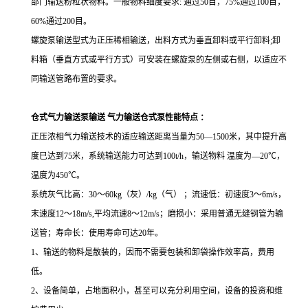
部门输送粉粒状物料。一般物料细度要求
:
通过
50
目，
75%
通过
100
目，
60%
通过
200
目。
螺旋泵输送型式为正压稀相输送，出料方式为垂直卸料或平行卸料
;
卸
料箱（垂直方式或平行方式）可安装在螺旋泵的左侧或右侧，以适应不
同输送管路布置的要求。
仓式气力输送泵输送 气力输送仓式泵性能特点 ：
正压浓相气力输送技术的适应输送距离当量为
50
—
1500
米，其中提升高
度巳达到
75
米，系统输送能力可达到
100t/h
，输送物料 温度为—
20
℃，
温度为
450
℃。
系统灰气比高：
30
～
60kg
（灰）
/kg
（气） ；流速低：初速度
3
～
6m/s
，
末速度
12
～
18m/s,
平均流速
8
～
12m/s
；磨损小：采用普通无缝钢管为输
送管；寿命长：使用寿命可达
20
年。
1
、输送的物料是散装的，因而不需要包装和卸袋操作效率高，费用
低。
2
、设备简单，占地面积小，甚至可以充分利用空间，设备的投资和维