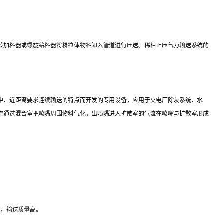
转加料器或螺旋给料器将粉粒体物料卸入管道进行压送。稀相正压气力输送系统的
中、近距离要求连续输送的特点而开发的专用设备，应用于火电厂除灰系统、水
流通过混合室把喷嘴周围物料气化，出喷嘴进入扩散室的气流在喷嘴与扩散室形成
变，输送质量高。