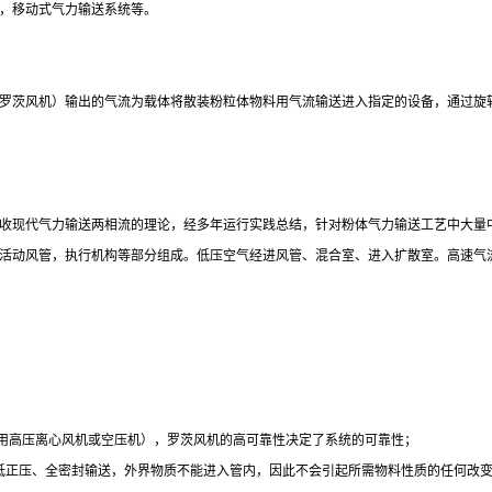
，移动式气力输送系统等。
罗茨风机）输出的气流为载体将散装粉粒体物料用气流输送进入指定的设备，通过旋
收现代气力输送两相流的理论，经多年运行实践总结，针对粉体气力输送工艺中大量
活动风管，执行机构等部分组成。低压空气经进风管、混合室、进入扩散室。高速气
采用高压离心风机或空压机），罗茨风机的高可靠性决定了系统的可靠性；
低正压、全密封输送，外界物质不能进入管内，因此不会引起所需物料性质的任何改