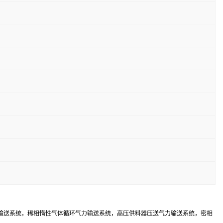
输送系统，稀相惰性气体循环气力输送系统，高压供料器压送气力输送系统，密相