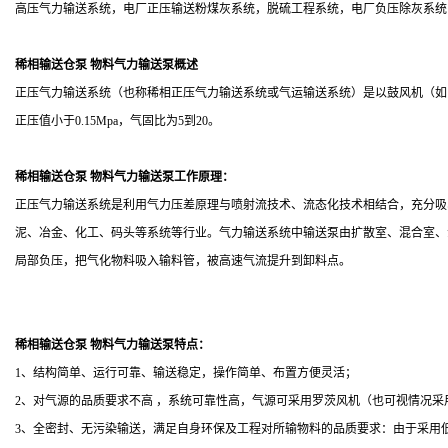
高压气力输送系统，电厂正压输送粉煤灰系统，脱硫工程系统，电厂负压除灰系统
稀相输送仓泵 物料气力输送泵
概述
正压气力输送系统（也称稀相正压气力输送系统或气运输送系统）是以鼓风机（如
正压值小于
0.15Mpa
，气固比为
5
到
20
。
稀相输送仓泵 物料气力输送泵工作原理：
正压气力输送系统是利用气力压差原理与喷射流技术、流态化技术相结合，充分吸
泥、冶金、化工、码头等系统等行业。气力输送系统中输送泵由扩散室、混合室、
局部负压，把气化物料吸入输料管，被高速气流提升到卸料点。
稀相输送仓泵 物料气力输送泵特点：
1
、结构简单、运行可靠、输送稳定，操作简单、布置方便灵活；
2
、对气源的品质要求不高 ，系统可靠性高，气源可采用罗茨风机（也可视情况
3
、全密封、无污染输送，满足自身环保及工程对所输物料的品质要求：由于采用