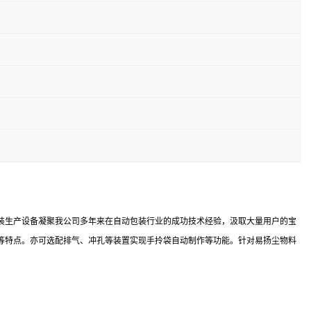
装生产设备凝聚我公司多年来在自动包装行业的成功技术经验，汲取大量用户的宝
等特点。亦可选配排气、冲孔等装置实现手拎袋自动制作等功能。针对易扬尘物料