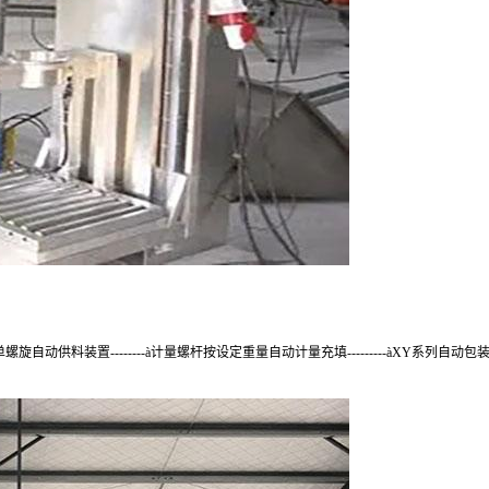
单螺旋自动供料装置
--------
à
计量螺杆按设定重量自动计量充填
---------
à
XY
系列自动包