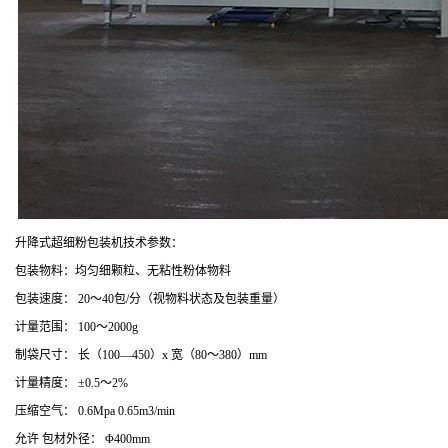
升降式超细粉包装机技术参数：
包装物料：均匀细颗粒、无粘性粉体物料
包装速度：
20
～
4
0
包
/
分（视物料状态及包装重量）
计量范围：
100
～
2
000g
制袋尺寸：
长（
100
—
4
50
）
x
宽（
80
～
38
0
）
mm
计量精度：
±
0.5
～
2%
压缩空气：
0.6Mpa
0.65m3/min
允许 包材外径：
Φ
400mm