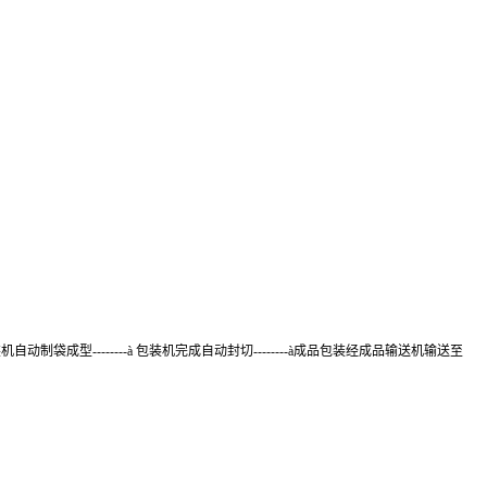
装机自动制袋成型
--------
à
包装机完成自动封切
--------
à成品包装经成品输送机输送至